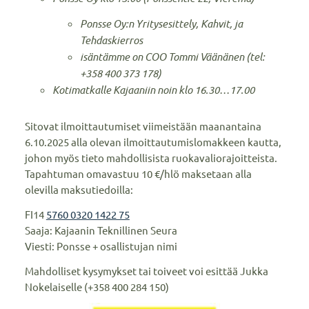
Ponsse Oy:n Yritysesittely, Kahvit, ja
Tehdaskierros
isäntämme on COO Tommi Väänänen (tel:
+358 400 373 178)
Kotimatkalle Kajaaniin noin klo 16.30…17.00
Sitovat ilmoittautumiset viimeistään maanantaina
6.10.2025 alla olevan ilmoittautumislomakkeen kautta,
johon myös tieto mahdollisista ruokavaliorajoitteista.
Tapahtuman omavastuu 10 €/hlö maksetaan alla
olevilla maksutiedoilla:
FI14
5760 0320 1422 75
Saaja: Kajaanin Teknillinen Seura
Viesti: Ponsse + osallistujan nimi
Mahdolliset kysymykset tai toiveet voi esittää Jukka
Nokelaiselle (+358 400 284 150)