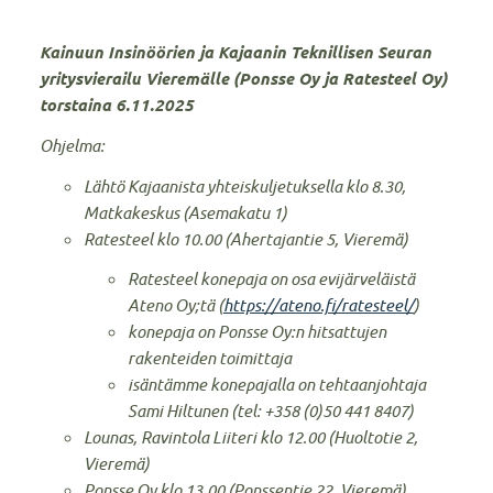
Kainuun Insinöörien ja Kajaanin Teknillisen Seuran
yritysvierailu Vieremälle (Ponsse Oy ja Ratesteel Oy)
torstaina 6.11.2025
Ohjelma:
Lähtö Kajaanista yhteiskuljetuksella klo 8.30,
Matkakeskus (Asemakatu 1)
Ratesteel klo 10.00 (Ahertajantie 5, Vieremä)
Ratesteel konepaja on osa evijärveläistä
Ateno Oy;tä (
https://ateno.fi/ratesteel/
)
konepaja on Ponsse Oy:n hitsattujen
rakenteiden toimittaja
isäntämme konepajalla on tehtaanjohtaja
Sami Hiltunen (tel: +358 (0)50 441 8407)
Lounas, Ravintola Liiteri klo 12.00 (Huoltotie 2,
Vieremä)
Ponsse Oy klo 13.00 (Ponssentie 22, Vieremä)