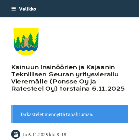
Siirry
Valikko
sivun
sisältöön
Kajaanin Teknillinen S
Kainuun Insinöörien ja Kajaanin
Teknillisen Seuran yritysvierailu
Vieremälle (Ponsse Oy ja
Ratesteel Oy) torstaina 6.11.2025
Tarkastelet mennyttä tapahtumaa.
to 6.11.2025
klo 8
–
18