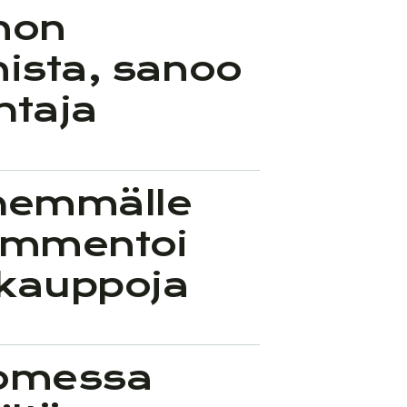
mon
ista, sanoo
htaja
ähemmälle
kommentoi
akauppoja
somessa