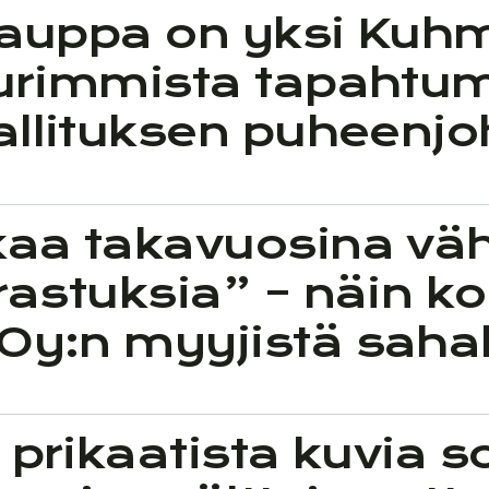
kauppa on yksi Kuh
uurimmista tapahtum
allituksen puheenjo
kaa takavuosina v
rrastuksia” – näin 
Oy:n myyjistä sah
 prikaatista kuvia 