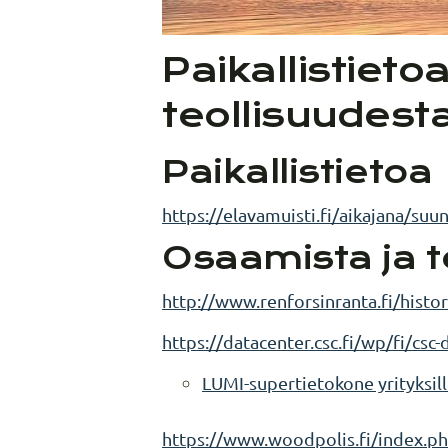
Paikallistieto
teollisuudest
Paikallistietoa
https://elavamuisti.fi/aikajana/suu
Osaamista ja t
http://www.renforsinranta.fi/histor
https://datacenter.csc.fi/wp/fi/csc
LUMI-supertietokone yrityksil
https://www.woodpolis.fi/index.p