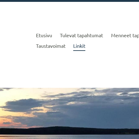
Etusivu
Tulevat tapahtumat
Menneet ta
nillinen Seura
Taustavoimat
Linkit