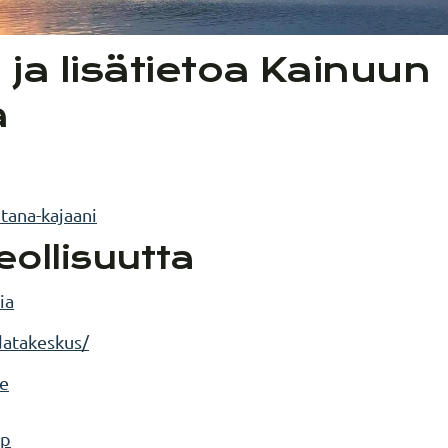
a ja lisätietoa Kainuun
a
ntana-kajaani
eollisuutta
ia
-datakeskus/
le
hp