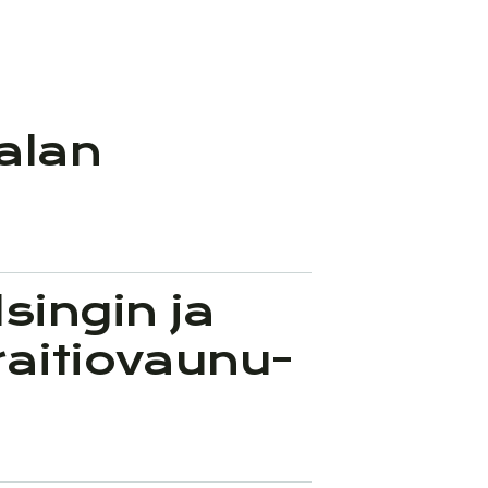
alan
singin ja
raitiovaunu­