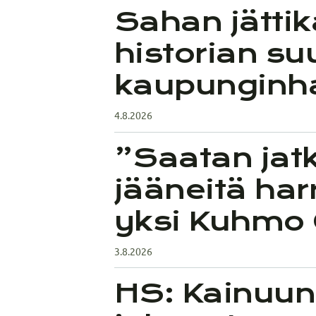
Sahan jätti
historian s
kaupungin­h
4.8.2026
”Saatan jat
jääneitä ha
yksi Kuhmo 
3.8.2026
HS: Kainuun