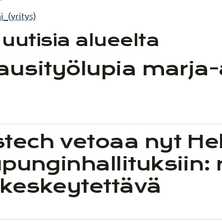
i_(yritys)
uutisia alueelta
ausityölupia marja-
tech vetoaa nyt Hel
ungin­hallituksiin: 
 keskeytettävä